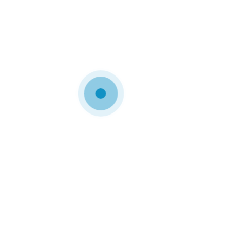
Es wird jedoch keine Gewähr –
weder ausdrücklich noch
stillschweigend – für die
Vollständigkeit, Richtigkeit,
Aktualität oder Qualität und
jederzeitige Verfügbarkeit der
bereit gestellten Informationen
übernommen. In keinem Fall
wird für Schäden, die sich aus der
Verwendung der abgerufenen
Informationen ergeben, eine
Haftung übernommen.
Internetseiten
dritter Anbieter /